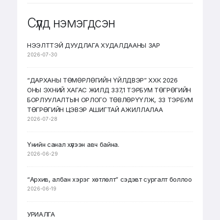
Сүүлд нэмэгдсэн
НЭЭЛТТЭЙ ДУУДЛАГА ХУДАЛДААНЫ ЗАР
2026-07-30
“ДАРХАНЫ ТӨМӨРЛӨГИЙН ҮЙЛДВЭР” ХХК 2026
ОНЫ ЭХНИЙ ХАГАС ЖИЛД 337,1 ТЭРБУМ ТӨГРӨГИЙН
БОРЛУУЛАЛТЫН ОРЛОГО ТӨВЛӨРҮҮЛЖ, 33 ТЭРБУМ
ТӨГРӨГИЙН ЦЭВЭР АШИГТАЙ АЖИЛЛАЛАА
2026-07-28
Үнийн санал хүлээн авч байна.
2026-06-29
“Архив, албан хэрэг хөтлөлт” сэдэвт сургалт боллоо
2026-06-19
УРИАЛГА