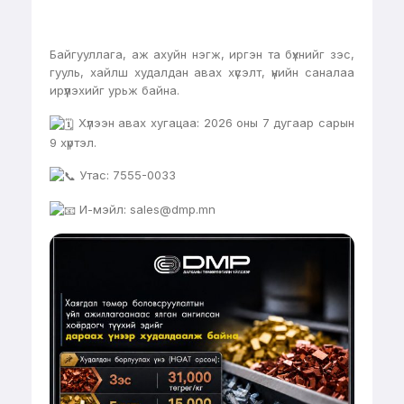
Байгууллага, аж ахуйн нэгж, иргэн та бүхнийг зэс,
гууль, хайлш худалдан авах хүсэлт, үнийн саналаа
ирүүлэхийг урьж байна.
Хүлээн авах хугацаа: 2026 оны 7 дугаар сарын
9 хүртэл.
Утас: 7555-0033
И-мэйл: sales@dmp.mn