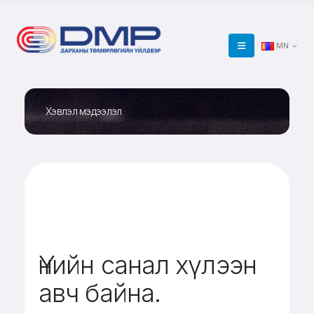
MN
Хэвлэл мэдээлэл
Үнийн санал хүлээн
авч байна.