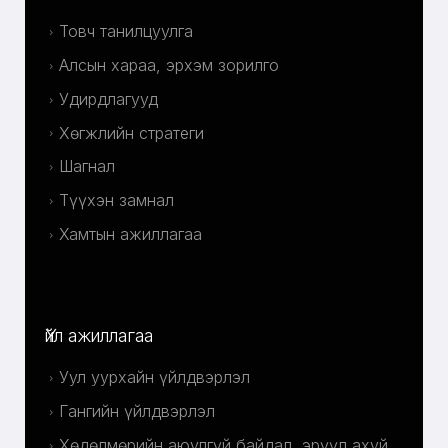
Товч танилцуулга
Алсын хараа, эрхэм зорилго
Удирдлагууд
Хөгжлийн стратеги
Шагнал
Түүхэн замнал
Хамтын ажиллагаа
Үйл ажиллагаа
Уул уурхайн үйлдвэрлэл
Гангийн үйлдвэрлэл
Хөдөлмөрийн аюулгүй байдал, эрүүл ахуй