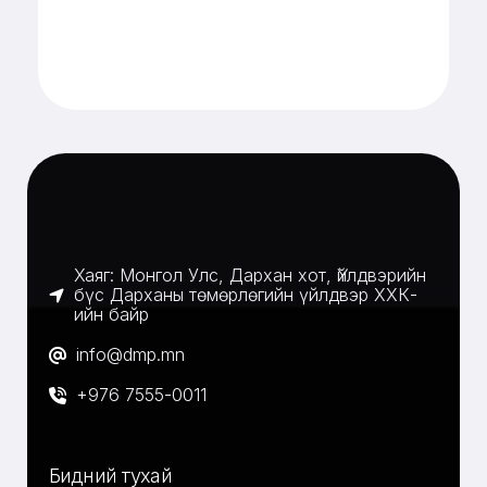
Хаяг: Монгол Улс, Дархан хот, Үйлдвэрийн
бүс Дарханы төмөрлөгийн үйлдвэр ХХК-
ийн байр
info@dmp.mn
+976 7555-0011
Бидний тухай