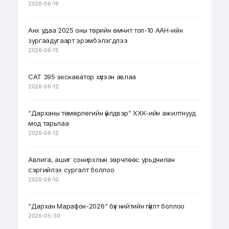
2026-06-19
Анх удаа 2025 оны төрийн өмчит топ-10 ААН-ийн
зургаадугаарт эрэмбэлэгдлээ
2026-06-15
CAT 395 экскаватор хүлээн авлаа
2026-06-12
“Дарханы төмөрлөгийн үйлдвэр” ХХК-ийн ажилтнууд
мод тарьлаа
2026-06-12
Авлига, ашиг сонирхлын зөрчлөөс урьдчилан
сэргийлэх сургалт боллоо
2026-06-10
“Дархан Марафон-2026” бүх нийтийн гүйлт боллоо
2026-05-30