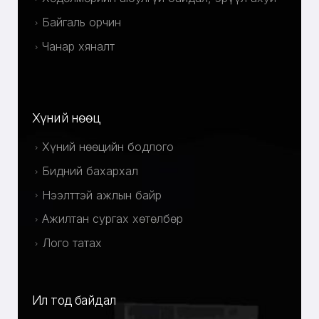
Байгаль орчин
Чанар хяналт
Хүний нөөц
Хүний нөөцийн бодлого
Бидний бахархал
Нээлттэй ажлын байр
Ажилтан сургах хөтөлбөр
Лого татах
Ил тод байдал