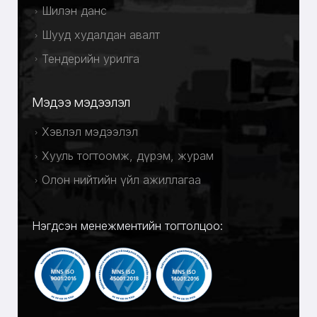
Шилэн данс
Шууд худалдан авалт
Тендерийн урилга
Мэдээ мэдээлэл
Хэвлэл мэдээлэл
Хууль тогтоомж, дүрэм, журам
Олон нийтийн үйл ажиллагаа
Нэгдсэн менежментийн тогтолцоо: