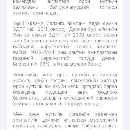
нэмэгдүүлэх чиглэлээр орон нутгийн
захиргааны байгууллагуудтай тогтмол
хамтран ажилладаг.
Үүний хүрээнд Сэлэнгэ аймгийн Хүдэр сумын
ЗДТГ-тай 2011 оноос, Дархан-Уул аймгийн
Хонгор сумын ЗДТГ-тай 2009 оноос эхлэн
жил бүр хамтын ажиллагааны гэрээг шинэчлэн
байгуулж, хэрэгжилтийг ханган ажиллаж
байна. 2023-2024 оны хамтын ажиллагааны
гэрээний хэрэгжилтийг талууд дүгнэж,
биелэлтийг 96%-тайгаар үнэлсэн болно.
Компанийн зүгээс орон нутгийн тогтвортой
хөгжил, эдийн засгийн дэмжлэгийн хүрээнд
орон нутгийн аж ахуйн нэгж, иргэдээс бараа
бүтээгдэхүүн худалдан авах бодлого
баримталж, шударга өрсөлдөөний зарчмаар
хамтран ажиллахыг нэн тэргүүнд зорьдог.
Мөн орон нутгийн иргэдийн хөдөлмөр
эрхлэлтийг дэмжих чиглэлээр мэргэжлийн
сургалтад хамруулах, ажлын байраар хангах