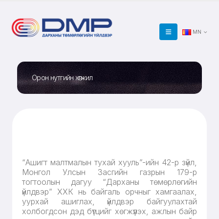
MN
Орон нутгийн хөгжил
“Ашигт малтмалын тухай хууль”-ийн 42-р зүйл,
Монгол Улсын Засгийн газрын 179-р
тогтоолын дагуу “Дарханы төмөрлөгийн
үйлдвэр” ХХК нь байгаль орчныг хамгаалах,
уурхай ашиглах, үйлдвэр байгуулахтай
холбогдсон дэд бүтцийг хөгжүүлэх, ажлын байр