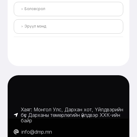
Боловсрол
Эрүүл мэнд
Хаяг: Монгол Улс, Дархан хот, Үйлдвэрийн
бүс Дарханы төмөрлөгийн үйлдвэр ХХК-ийн
байр
info@dmp.mn