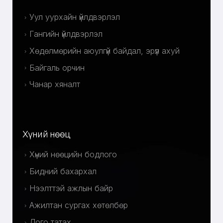
Уул уурхайн үйлдвэрлэл
Гангийн үйлдвэрлэл
Хөдөлмөрийн аюулгүй байдал, эрүүл ахуй
Байгаль орчин
Чанар хяналт
Хүний нөөц
Хүний нөөцийн бодлого
Бидний бахархал
Нээлттэй ажлын байр
Ажилтан сургах хөтөлбөр
Лого татах