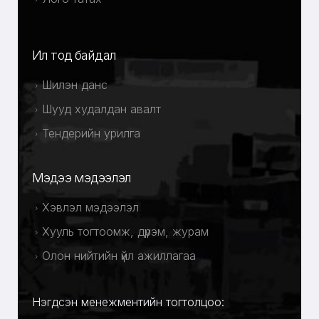
Ил тод байдал
Шилэн данс
Шууд худалдан авалт
Тендерийн урилга
Мэдээ мэдээлэл
Хэвлэл мэдээлэл
Хууль тогтоомж, дүрэм, журам
Олон нийтийн үйл ажиллагаа
Нэгдсэн менежментийн тогтолцоо: