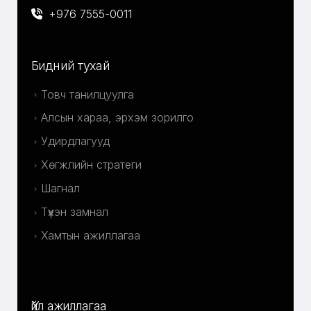
+976 7555-0011
Бидний тухай
Товч танилцуулга
Алсын хараа, эрхэм зорилго
Удирдлагууд
Хөгжлийн стратеги
Шагнал
Түүхэн замнал
Хамтын ажиллагаа
Үйл ажиллагаа