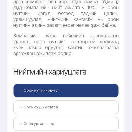
арга хэмжээг авч хэрэгжүүлж байна. Үүний үр
дүнд компанийн нийт ажилтны 16% нь орон
нутгийн иргэд бөгөөд тэдний цалин,
урамшуулал, нийгмийн хангамж нь орон
нутгийн эдийн засагт эерэг нөлөө үзүүлж байна.
Компанийн зүгээс нийгмийн хариуцлагын
хүрээнд орон нутгийн тогтвортой хөгжилд
хувь нэмэр оруулж, хамтын ажиллагаагаа
өргөжүүлэн ажиллах болно.
Нийгмийн хариуцлага
Орон нутгийн хөгжил
Орон сууцны хөтөлбөр
Соёл урлаг, спорт