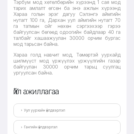
Тэрбум мод хөтөлбөрийн хүрээнд 1 сая мод
тарих амлалт өгсөн ба энэ ажлын хүрээнд
Хараа голын эрэг дагуу Сэлэнгэ аймгийн
нутагт 100 га, Дархан уул аймгийн нутагт 70
га татмын ойг нөхөн сэргээхээр гэрээ
байгуулсан бөгөөд одоогийн байдлаар 40 га
талбайг хашаажуулан 30000 орчим бургас
мод тарьсан байна.
Хараа голд навчит мод, Төмөртэй уурхайд
шилмүүст мод үржүүлэх үржүүлгийн газар
байгуулан 30000 орчим тарьц суулгац
ургуулсан байна.
Үйл ажиллагаа
Уул уурхайн үйлдвэрлэл
Гангийн үйлдвэрлэл