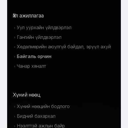
Үйл ажиллагаа
Уул уурхайн үйлдвэрлэл
Гангийн үйлдвэрлэл
Хөдөлмөрийн аюулгүй байдал, эрүүл ахуй
Байгаль орчин
Чанар хяналт
Хүний нөөц
Хүний нөөцийн бодлого
Бидний бахархал
Нээлттэй ажлын байр