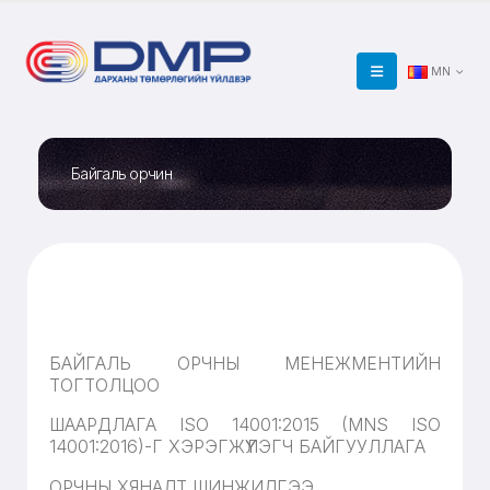
MN
Байгаль орчин
БАЙГАЛЬ ОРЧНЫ МЕНЕЖМЕНТИЙН
ТОГТОЛЦОО
ШААРДЛАГА
ISO 14001:2015 (MNS ISO
14001:2016)
-Г ХЭРЭГЖҮҮЛЭГЧ БАЙГУУЛЛАГА
ОРЧНЫ ХЯНАЛТ ШИНЖИЛГЭЭ