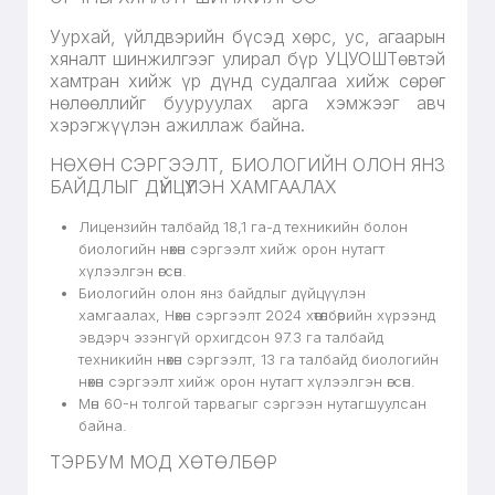
Уурхай, үйлдвэрийн бүсэд хөрс, ус, агаарын
хяналт шинжилгээг улирал бүр УЦУОШТөвтэй
хамтран хийж үр дүнд судалгаа хийж сөрөг
нөлөөллийг бууруулах арга хэмжээг авч
хэрэгжүүлэн ажиллаж байна.
НӨХӨН СЭРГЭЭЛТ, БИОЛОГИЙН ОЛОН ЯНЗ
БАЙДЛЫГ ДҮЙЦҮҮЛЭН ХАМГААЛАХ
Лицензийн талбайд 18,1 га-д техникийн болон
биологийн нөхөн сэргээлт хийж орон нутагт
хүлээлгэн өгсөн.
Биологийн олон янз байдлыг дүйцүүлэн
хамгаалах, Нөхөн сэргээлт 2024 хөтөлбөрийн хүрээнд
эвдэрч эзэнгүй орхигдсон 97.3 га талбайд
техникийн нөхөн сэргээлт, 13 га талбайд биологийн
нөхөн сэргээлт хийж орон нутагт хүлээлгэн өгсөн.
Мөн 60-н толгой тарвагыг сэргээн нутагшуулсан
байна.
ТЭРБУМ МОД ХӨТӨЛБӨР