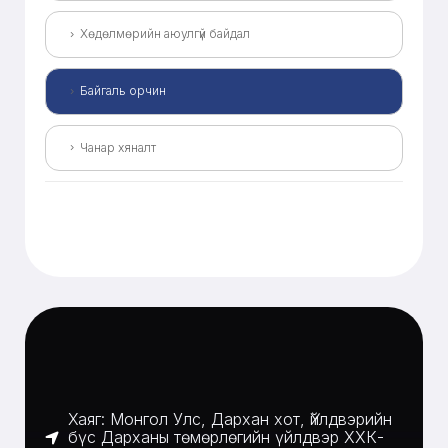
Хөдөлмөрийн аюулгүй байдал
Байгаль орчин
Чанар хяналт
Хаяг: Монгол Улс, Дархан хот, Үйлдвэрийн
бүс Дарханы төмөрлөгийн үйлдвэр ХХК-