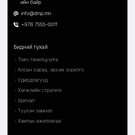
ийн байр
info@dmp.mn
+976 7555-0011
Бидний тухай
Товч танилцуулга
Алсын хараа, эрхэм зорилго
Удирдлагууд
Хөгжлийн стратеги
Шагнал
Түүхэн замнал
Хамтын ажиллагаа