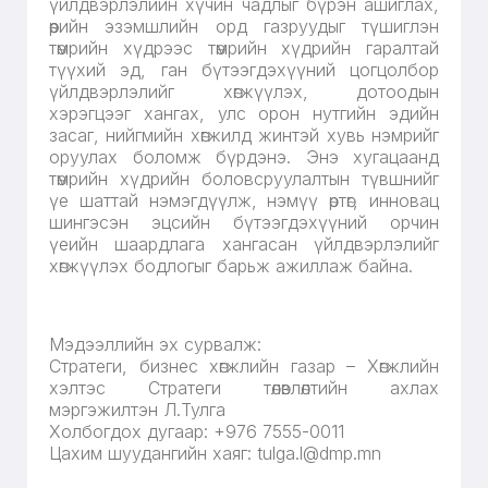
үйлдвэрлэлийн хүчин чадлыг бүрэн ашиглах,
өөрийн эзэмшлийн орд газруудыг түшиглэн
төмрийн хүдрээс төмрийн хүдрийн гаралтай
түүхий эд, ган бүтээгдэхүүний цогцолбор
үйлдвэрлэлийг хөгжүүлэх, дотоодын
хэрэгцээг хангах, улс орон нутгийн эдийн
засаг, нийгмийн хөгжилд жинтэй хувь нэмрийг
оруулах боломж бүрдэнэ. Энэ хугацаанд
төмрийн хүдрийн боловсруулалтын түвшнийг
үе шаттай нэмэгдүүлж, нэмүү өртөг, инновац
шингэсэн эцсийн бүтээгдэхүүний орчин
үеийн шаардлага хангасан үйлдвэрлэлийг
хөгжүүлэх бодлогыг барьж ажиллаж байна.
Мэдээллийн эх сурвалж:
Стратеги, бизнес хөгжлийн газар – Хөгжлийн
хэлтэс Стратеги төлөвлөлтийн ахлах
мэргэжилтэн Л.Тулга
Холбогдох дугаар: +976 7555-0011
Цахим шуудангийн хаяг: tulga.l@dmp.mn