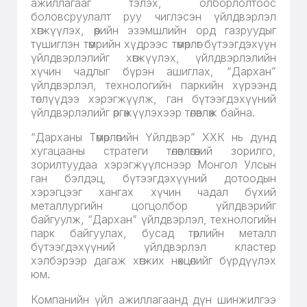
ажиллагааг тэлэх, олборлолтоос
боловсруулалт руу чиглэсэн үйлдвэрлэл
хөгжүүлэх, өөрийн эзэмшлийн орд газруудыг
түшиглэн төмрийн хүдрээс төмөрлөг бүтээгдэхүүн
үйлдвэрлэлийг хөгжүүлэх, үйлдвэрлэлийн
хүчин чадлыг бүрэн ашиглах, “Дархан”
үйлдвэрлэл, технологийн паркийн хүрээнд
төслүүдээ хэрэгжүүлж, ган бүтээгдэхүүний
үйлдвэрлэлийг өргөжүүлэхээр төлөвлөж байна.
“Дарханы Төмөрлөгийн Үйлдвэр” ХХК нь дунд
хугацааны стратеги төлөвлөгөөний зорилго,
зорилтуудаа хэрэгжүүлснээр Монгол Улсын
ган бэлдэц, бүтээгдэхүүний дотоодын
хэрэгцээг хангах хүчин чадал бүхий
металлургийн цогцолбор үйлдвэрийг
байгуулж, “Дархан” үйлдвэрлэл, технологийн
парк байгуулах, бусад төрлийн металл
бүтээгдэхүүний үйлдвэрлэл кластер
хэлбэрээр дагаж хөгжих нөхцөлийг бүрдүүлэх
юм.
Компанийн үйл ажиллагаанд дүн шинжилгээ