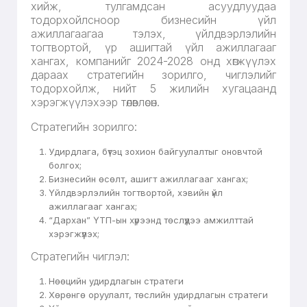
хийж, тулгамдсан асуудлуудаа
тодорхойлсноор бизнесийн үйл
ажиллагаагаа тэлэх, үйлдвэрлэлийн
тогтвортой, үр ашигтай үйл ажиллагааг
хангах, компанийг 2024-2028 онд хөгжүүлэх
дараах стратегийн зорилго, чиглэлийг
тодорхойлж, нийт 5 жилийн хугацаанд
хэрэгжүүлэхээр төлөвлөсөн.
Стратегийн зорилго:
Удирдлага, бүтэц зохион байгуулалтыг оновчтой
болгох;
Бизнесийн өсөлт, ашигт ажиллагааг хангах;
Үйлдвэрлэлийн тогтвортой, хэвийн үйл
ажиллагааг хангах;
“Дархан” ҮТП-ын хүрээнд төслүүдээ амжилттай
хэрэгжүүлэх;
Стратегийн чиглэл:
Нөөцийн удирдлагын стратеги
Хөрөнгө оруулалт, төслийн удирдлагын стратеги