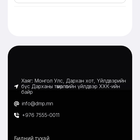
Хаяг: Монгол Улс, Дархан хот, Үйлдвэрийн
бүс Дарханы төмөрлөгийн үйлдвэр ХХК-ийн
байр
info@dmp.mn
+976 7555-0011
Бидний тухай