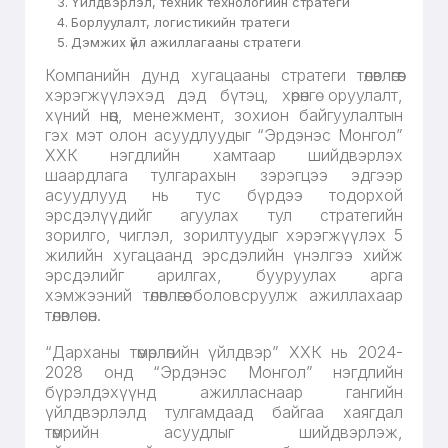
Үйлдвэрлэл, техник технологийн стратеги
Борлуулалт, логистикийн тратеги
Дэмжих үйл ажиллагааны стратеги
Компанийн дунд хугацааны стратеги төлөвлөгөөг
хэрэгжүүлэхэд дэд бүтэц, хөрөнгө оруулалт,
хүний нөөц, менежмент, зохион байгуулалтын
гэх мэт олон асуудлуудыг “Эрдэнэс Монгол”
ХХК нэгдлийн хамтаар шийдвэрлэх
шаардлага тулгарахын зэрэгцээ эдгээр
асуудлууд нь тус бүрдээ тодорхой
эрсдэлүүдийг агуулах тул стратегийн
зорилго, чиглэл, зорилтуудыг хэрэгжүүлэх 5
жилийн хугацаанд эрсдэлийн үнэлгээ хийж
эрсдэлийг арилгах, бууруулах арга
хэмжээний төлөвлөгөө боловсруулж ажиллахаар
төлөвлөсөн.
“Дарханы төмөрлөгийн үйлдвэр” ХХК нь 2024-
2028 онд “Эрдэнэс Монгол” нэгдлийн
бүрэлдэхүүнд ажилласнаар гангийн
үйлдвэрлэлд тулгамдаад байгаа хаягдал
төмрийн асуудлыг шийдвэрлэж,