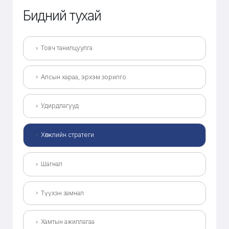
Бидний тухай
Товч танилцуулга
Алсын хараа, эрхэм зорилго
Удирдлагууд
Хөгжлийн стратеги
Шагнал
Түүхэн замнал
Хамтын ажиллагаа