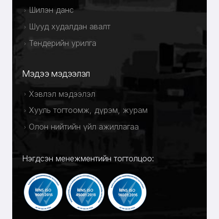
Шилэн данс
Шууд худалдан авалт
Тендерийн урилга
Мэдээ мэдээлэл
Хэвлэл мэдээлэл
Хууль тогтоомж, дүрэм, журам
Олон нийтийн үйл ажиллагаа
Нэгдсэн менежментийн тогтолцоо: