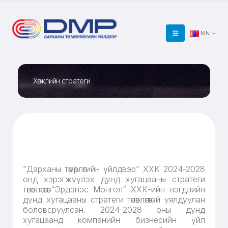
MN
Хөгжлийн стратеги
“Дарханы төмөрлөгийн үйлдвэр” ХХК 2024-2028
онд хэрэгжүүлэх дунд хугацааны стратеги
төлөвлөгөөгөө “Эрдэнэс Монгол” ХХК-ийн нэгдлийн
дунд хугацааны стратеги төлөвлөгөөтэй уялдуулан
боловсруулсан. 2024-2028 оны дунд
хугацаанд компанийн бизнесийн үйл