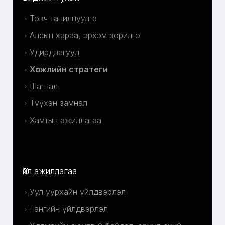
Товч танилцуулга
Алсын хараа, эрхэм зорилго
Удирдлагууд
Хөгжлийн стратеги
Шагнал
Түүхэн замнал
Хамтын ажиллагаа
Үйл ажиллагаа
Уул уурхайн үйлдвэрлэл
Гангийн үйлдвэрлэл