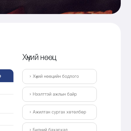
Хүний нөөц
р
Хүний нөөцийн бодлого
Нээлттэй ажлын байр
Ажилтан сургах хөтөлбөр
Бидний бахархал