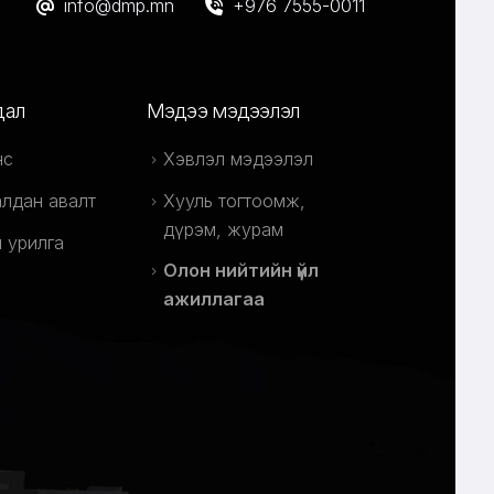
info@dmp.mn
+976 7555-0011
дал
Мэдээ мэдээлэл
нс
Хэвлэл мэдээлэл
лдан авалт
Хууль тогтоомж,
дүрэм, журам
 урилга
Олон нийтийн үйл
ажиллагаа