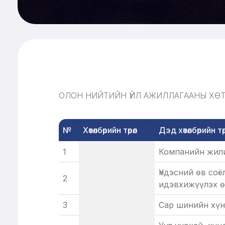
ОЛОН НИЙТИЙН ҮЙЛ АЖИЛЛАГААНЫ ХӨТ
№
Хөтөлбөрийн төрөл
Дэд хөтөлбөрийн төр
1
Компанийн жили
Үндэсний өв соё
2
идэвхижүүлэх ө
3
Сар шинийн хүн