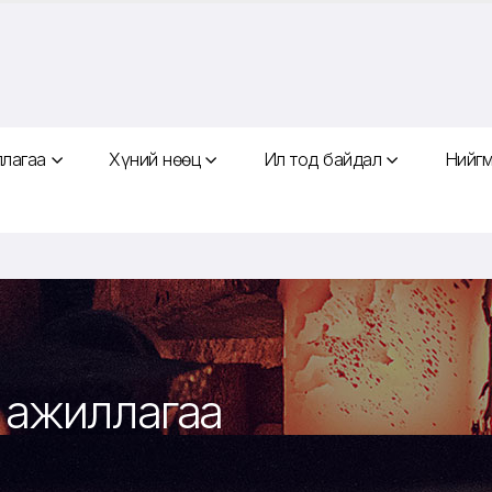
ллагаа
Хүний нөөц
Ил тод байдал
Нийгм
л ажиллагаа