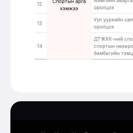
Аймгийн аварга
Спортын арга
12
оролцох
хэмжээ
Уул уурхайн са
13
оролцох
ДТҮ ХХК-ний сп
14
спортын нөхөрс
бөмбөгийн тэмц