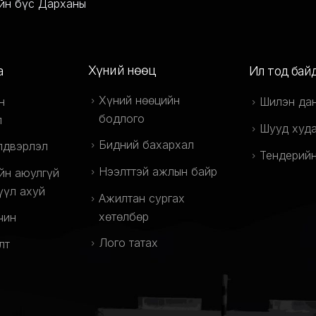
ийн бүс Дарханы
Хүний нөөц
а
Ил тод бай
Хүний нөөцийн
н
Шилэн да
бодлого
л
Шууд худа
Бидний бахархал
лдвэрлэл
Тендерийн
Нээлттэй ажлын байр
йн аюулгүй
үүл ахуй
Ажилтан сургах
хөтөлбөр
чин
Лого татах
лт