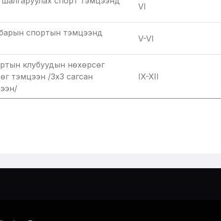
 шалгаруулах спорт тэмцээнд
VI
лбарын спортын тэмцээнд
V-VI
ортын клубуудын нөхөрсөг
өг тэмцээн /3х3 сагсан
IX-XII
ээн/