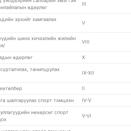
нд үйлдвэрийн салбарын эмэгтэй
III
анлайлалын өдөрлөг
хдийн эрхийг хамгаалах
V
үүдийн шинэ хичээлийн жилийн
VIII
ги/
адын өдөрлөг
X
сурталчлах, танилцуулах
IX-XII
хөтөлбөр
II
га шалгаруулах спорт тэмцээн
IV-V
ууллагуудийн нөхөрсөг спорт
V-VI
цох