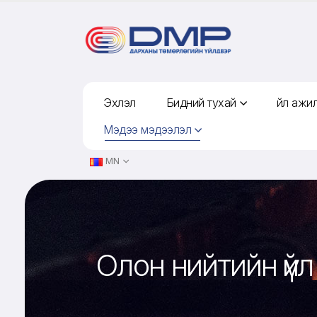
Эхлэл
Бидний тухай
Үйл ажи
Мэдээ мэдээлэл
MN
Олон нийтийн үй