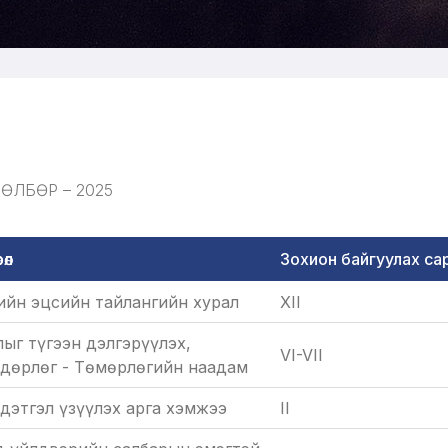
ӨЛБӨР – 2025
өл
Зохион байгуулах са
йн эцсийн тайлангийн хурал
XII
лыг түгээн дэлгэрүүлэх,
VI-VII
дөрлөг - Төмөрлөгийн наадам
дэтгэл үзүүлэх арга хэмжээ
II