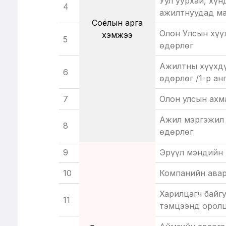
Уул уурхай, хү
4
ажилтнуудад м
Соёлын арга
Олон Улсын хүү
хэмжээ
5
өдөрлөг
Ажилтны хүүхд
6
өдөрлөг /1-р ан
7
Олон улсын ахм
Ажил мэргэжил 
8
өдөрлөг
9
Эрүүл мэндийн 
10
Компанийн авар
Харилцагч байг
11
тэмцээнд орол