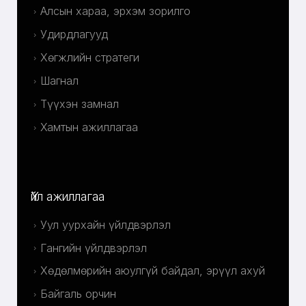
Алсын хараа, эрхэм зорилго
Удирдлагууд
Хөгжлийн стратеги
Шагнал
Түүхэн замнал
Хамтын ажиллагаа
Үйл ажиллагаа
Уул уурхайн үйлдвэрлэл
Гангийн үйлдвэрлэл
Хөдөлмөрийн аюулгүй байдал, эрүүл ахуй
Байгаль орчин