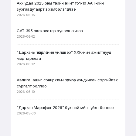
Анх удаа 2025 оны төрийн өмчит топ-10 ААН-ийн
зургаадугаарт эрэмбэлэгдлээ
2026-06-15
CAT 395 экскаватор хүлээн авлаа
2026-06-12
“Дарханы төмөрлөгийн үйлдвэр” ХХК-ийн ажилтнууд
мод тарьлаа
2026-06-12
Авлига, ашиг сонирхлын зөрчлөөс урьдчилан сэргийлэх
сургалт боллоо
2026-06-10
“Дархан Марафон-2026” бүх нийтийн гүйлт боллоо
2026-05-30