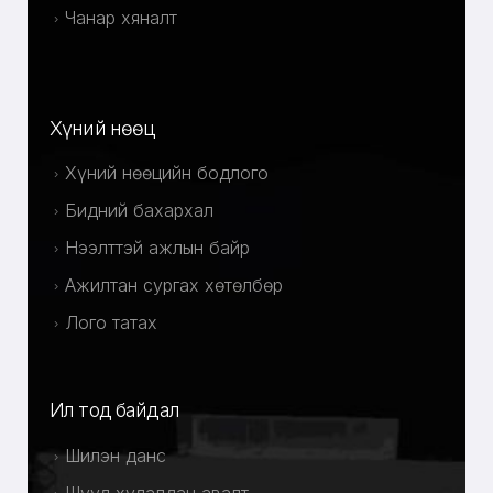
Чанар хяналт
Хүний нөөц
Хүний нөөцийн бодлого
Бидний бахархал
Нээлттэй ажлын байр
Ажилтан сургах хөтөлбөр
Лого татах
Ил тод байдал
Шилэн данс