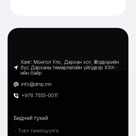
Хаяг: Монгол Улс, Дархан хот, Үйлдвэрийн
бүс Дарханы төмөрлөгийн үйлдвэр ХХК-
ийн байр
info@dmp.mn
+976 7555-0011
Бидний тухай
Товч танилцуулга