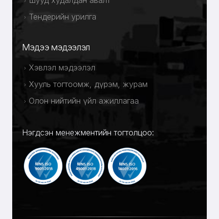
Шууд худалдан авалт
Тендерийн урилга
Мэдээ мэдээлэл
Хэвлэл мэдээлэл
Хууль тогтоомж, дүрэм, журам
Олон нийтийн үйл ажиллагаа
Нэгдсэн менежментийн тогтолцоо: