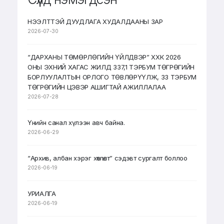
НЭЭЛТТЭЙ ДУУДЛАГА ХУДАЛДААНЫ ЗАР
2026-07-30
“ДАРХАНЫ ТӨМӨРЛӨГИЙН ҮЙЛДВЭР” ХХК 2026
ОНЫ ЭХНИЙ ХАГАС ЖИЛД 337,1 ТЭРБУМ ТӨГРӨГИЙН
БОРЛУУЛАЛТЫН ОРЛОГО ТӨВЛӨРҮҮЛЖ, 33 ТЭРБУМ
ТӨГРӨГИЙН ЦЭВЭР АШИГТАЙ АЖИЛЛАЛАА
2026-07-28
Үнийн санал хүлээн авч байна.
2026-06-29
“Архив, албан хэрэг хөтлөлт” сэдэвт сургалт боллоо
2026-06-19
УРИАЛГА
2026-06-19