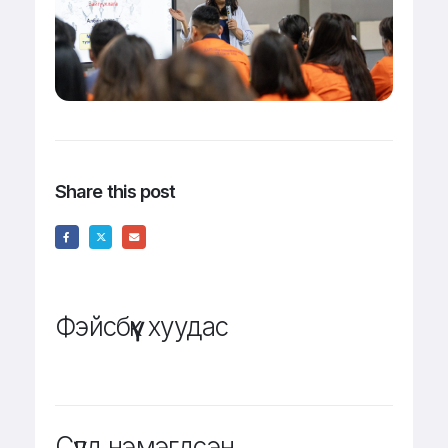
Share this post
Фэйсбүүк хуудас
Сүүлд нэмэгдсэн