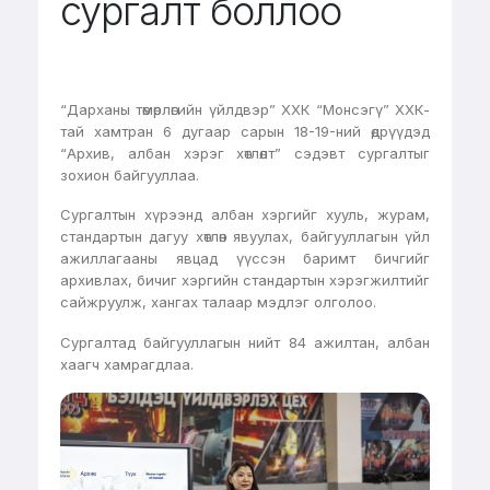
сургалт боллоо
“Дарханы төмөрлөгийн үйлдвэр” ХХК “Монсэгү” ХХК-
тай хамтран 6 дугаар сарын 18-19-ний өдрүүдэд
“Архив, албан хэрэг хөтлөлт” сэдэвт сургалтыг
зохион байгууллаа.
Сургалтын хүрээнд албан хэргийг хууль, журам,
стандартын дагуу хөтлөн явуулах, байгууллагын үйл
ажиллагааны явцад үүссэн баримт бичгийг
архивлах, бичиг хэргийн стандартын хэрэгжилтийг
сайжруулж, хангах талаар мэдлэг олголоо.
Сургалтад байгууллагын нийт 84 ажилтан, албан
хаагч хамрагдлаа.