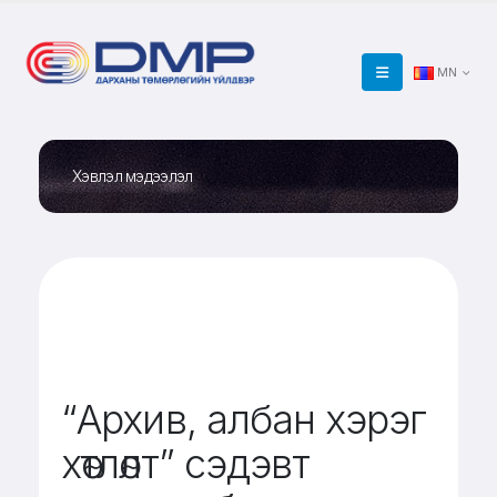
MN
Хэвлэл мэдээлэл
“Архив, албан хэрэг
хөтлөлт” сэдэвт