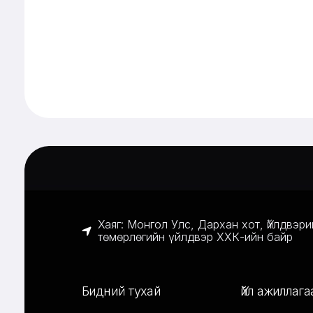
Хаяг: Монгол Улс, Дархан хот, Үйлдвэр
төмөрлөгийн үйлдвэр ХХК-ийн байр
Бидний тухай
Үйл ажиллага