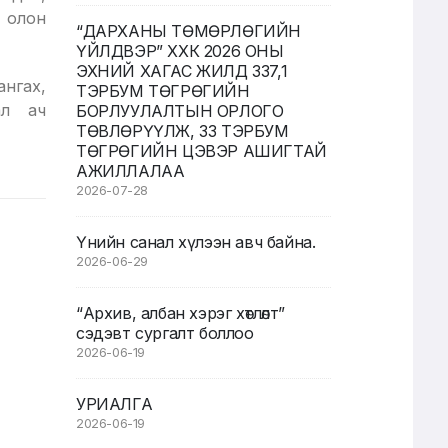
г олон
“ДАРХАНЫ ТӨМӨРЛӨГИЙН
ҮЙЛДВЭР” ХХК 2026 ОНЫ
ЭХНИЙ ХАГАС ЖИЛД 337,1
нгах,
ТЭРБУМ ТӨГРӨГИЙН
ал ач
БОРЛУУЛАЛТЫН ОРЛОГО
ТӨВЛӨРҮҮЛЖ, 33 ТЭРБУМ
ТӨГРӨГИЙН ЦЭВЭР АШИГТАЙ
АЖИЛЛАЛАА
2026-07-28
Үнийн санал хүлээн авч байна.
2026-06-29
“Архив, албан хэрэг хөтлөлт”
сэдэвт сургалт боллоо
2026-06-19
УРИАЛГА
2026-06-19