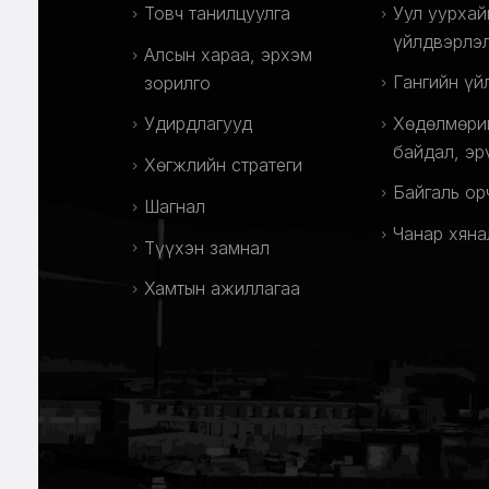
Товч танилцуулга
Уул уурхай
үйлдвэрлэ
Алсын хараа, эрхэм
Гангийн үй
зорилго
Удирдлагууд
Хөдөлмөри
байдал, эр
Хөгжлийн стратеги
Байгаль ор
Шагнал
Чанар хяна
Түүхэн замнал
Хамтын ажиллагаа