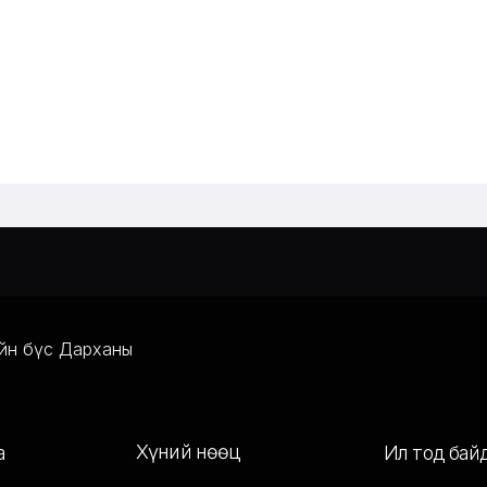
ийн бүс Дарханы
Хүний нөөц
а
Ил тод бай