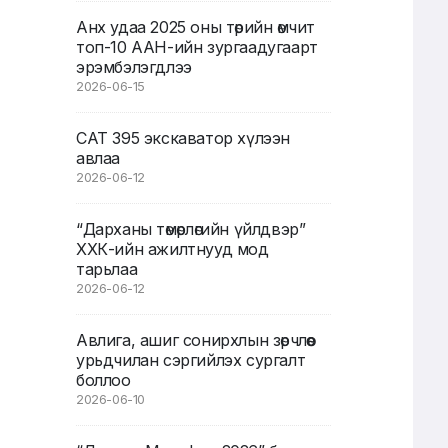
Анх удаа 2025 оны төрийн өмчит
топ-10 ААН-ийн зургаадугаарт
эрэмбэлэгдлээ
2026-06-15
CAT 395 экскаватор хүлээн
авлаа
2026-06-12
“Дарханы төмөрлөгийн үйлдвэр”
ХХК-ийн ажилтнууд мод
тарьлаа
2026-06-12
Авлига, ашиг сонирхлын зөрчлөөс
урьдчилан сэргийлэх сургалт
боллоо
2026-06-10