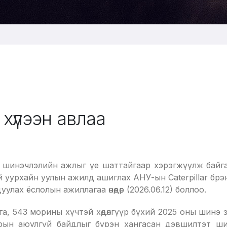
хүлээн авлаа
 шинэчлэлийн ажлыг үе шаттайгаар хэрэгжүүлж байгаа 
й уурхайн уулын ажилд ашиглах АНУ-ын Caterpillаr бр
лах ёслолын ажиллагаа өнөөдөр (2026.06.12) боллоо.
а, 543 морины хүчтэй хөдөлгүүр бүхий 2025 оны шинэ 
торын аюулгүй байдлыг бүрэн хангасан дэвшилтэт ш