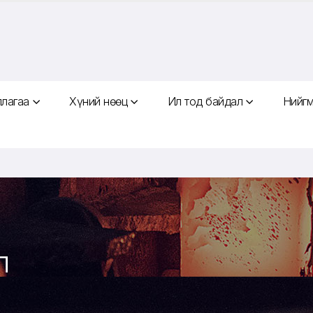
ллагаа
Хүний нөөц
Ил тод байдал
Нийгм
л