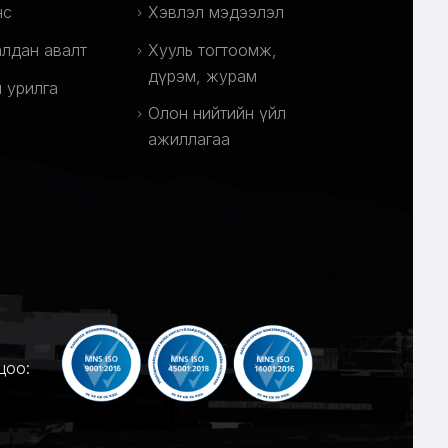
нс
Хэвлэл мэдээлэл
лдан авалт
Хууль тогтоомж,
дүрэм, журам
 урилга
Олон нийтийн үйл
ажиллагаа
цоо: