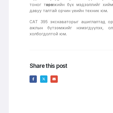
тоног төхөөрөмжийн бүх мэдээллийг хи
давуу талтай орчин үеийн техник юм.
CAT 395 экскаваторыг ашиглалтад ор
ажлын бүтээмжийг нэмэгдүүлэх, ол
холбогдолтой юм.
Share this post