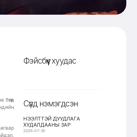
Фэйсбүүк хуудас
бөгөөд
Сүүлд нэмэгдсэн
эндийн
НЭЭЛТТЭЙ ДУУДЛАГА
ХУДАЛДААНЫ ЗАР
загвар
2026-07-30
ийдэл,