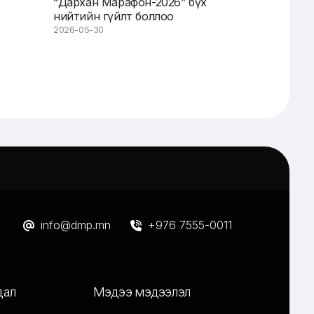
“Дархан Марафон-2026” бүх
нийтийн гүйлт боллоо
2026-05-30
info@dmp.mn
+976 7555-0011
дал
Мэдээ мэдээлэл