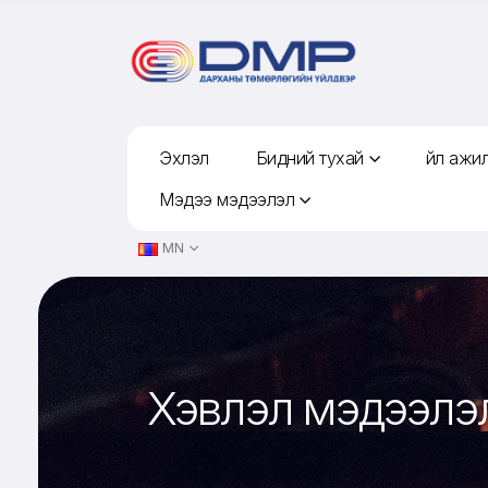
Эхлэл
Бидний тухай
Үйл ажи
Мэдээ мэдээлэл
MN
Хэвлэл мэдээлэ