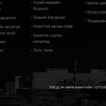
Хүний нөөцийн
н
Шилэн да
бодлого
л
Шууд худа
Бидний бахархал
лдвэрлэл
Тендерийн
Нээлттэй ажлын байр
йн аюулгүй
үүл ахуй
Ажилтан сургах
хөтөлбөр
чин
Лого татах
лт
Нэгдсэн менежментийн тогтол