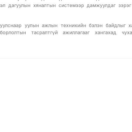
ймэл дагуулын хяналтын системээр дамжуулдаг зэрэ
уулснаар уулын ажлын техникийн бэлэн байдлыг ха
борлолтын тасралтгүй ажиллагааг хангахад чух