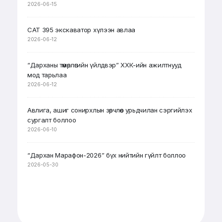
2026-06-15
CAT 395 экскаватор хүлээн авлаа
2026-06-12
“Дарханы төмөрлөгийн үйлдвэр” ХХК-ийн ажилтнууд
мод тарьлаа
2026-06-12
Авлига, ашиг сонирхлын зөрчлөөс урьдчилан сэргийлэх
сургалт боллоо
2026-06-10
“Дархан Марафон-2026” бүх нийтийн гүйлт боллоо
2026-05-30