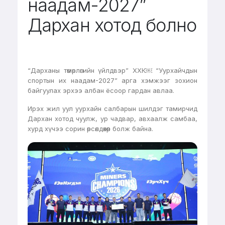
наадам-2027”
Дархан хотод болно
“Дарханы төмөрлөгийн үйлдвэр” ХХК￼ “Уурхайчдын
спортын их наадам-2027” арга хэмжээг зохион
байгуулах эрхээ албан ёсоор гардан авлаа.
Ирэх жил уул уурхайн салбарын шилдэг тамирчид
Дархан хотод чуулж, ур чадвар, авхаалж самбаа,
хурд хүчээ сорин өрсөлдөхөөр болж байна.