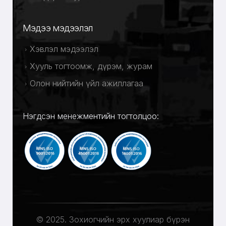
Мэдээ мэдээлэл
Хэвлэл мэдээлэл
Хууль тогтоомж, дүрэм, журам
Олон нийтийн үйл ажиллагаа
Нэгдсэн менежментийн тогтолцоо:
© 2025. Зохиогчийн эрх хуулиар бүрэн