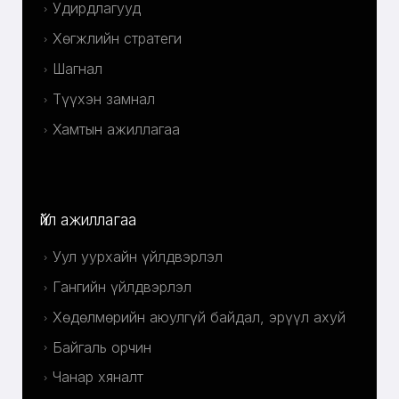
Удирдлагууд
Хөгжлийн стратеги
Шагнал
Түүхэн замнал
Хамтын ажиллагаа
Үйл ажиллагаа
Уул уурхайн үйлдвэрлэл
Гангийн үйлдвэрлэл
Хөдөлмөрийн аюулгүй байдал, эрүүл ахуй
Байгаль орчин
Чанар хяналт