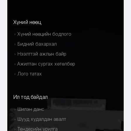
Хүний нөөц
Хүний нөөцийн бодлого
Бидний бахархал
Нээлттэй ажлын байр
Ажилтан сургах хөтөлбөр
Лого татах
Ил тод байдал
Шилэн данс
Шууд худалдан авалт
Тендерийн урилга