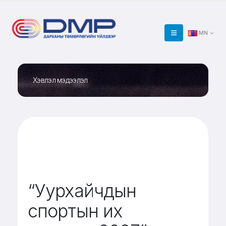
MN
Хэвлэл мэдээлэл
“Уурхайчдын
спортын их