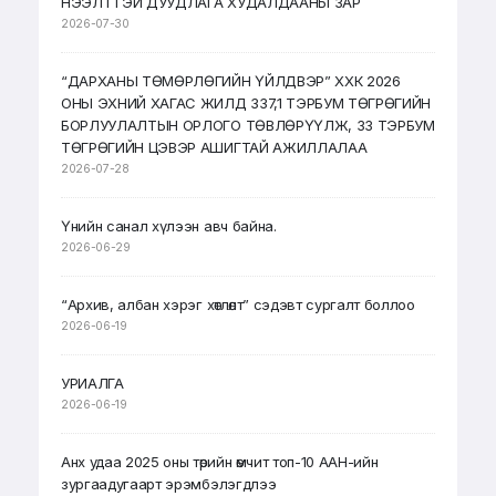
НЭЭЛТТЭЙ ДУУДЛАГА ХУДАЛДААНЫ ЗАР
2026-07-30
“ДАРХАНЫ ТӨМӨРЛӨГИЙН ҮЙЛДВЭР” ХХК 2026
ОНЫ ЭХНИЙ ХАГАС ЖИЛД 337,1 ТЭРБУМ ТӨГРӨГИЙН
БОРЛУУЛАЛТЫН ОРЛОГО ТӨВЛӨРҮҮЛЖ, 33 ТЭРБУМ
ТӨГРӨГИЙН ЦЭВЭР АШИГТАЙ АЖИЛЛАЛАА
2026-07-28
Үнийн санал хүлээн авч байна.
2026-06-29
“Архив, албан хэрэг хөтлөлт” сэдэвт сургалт боллоо
2026-06-19
УРИАЛГА
2026-06-19
Анх удаа 2025 оны төрийн өмчит топ-10 ААН-ийн
зургаадугаарт эрэмбэлэгдлээ