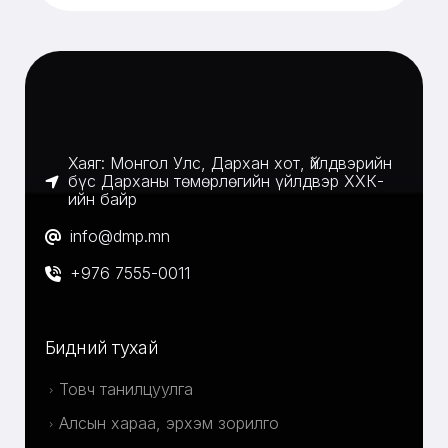
Хаяг: Монгол Улс, Дархан хот, Үйлдвэрийн
бүс Дарханы төмөрлөгийн үйлдвэр ХХК-
ийн байр
info@dmp.mn
+976 7555-0011
Бидний тухай
Товч танилцуулга
Алсын хараа, эрхэм зорилго