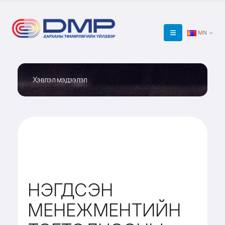
MN
Хэвлэл мэдээлэл
НЭГДСЭН
МЕНЕЖМЕНТИЙН