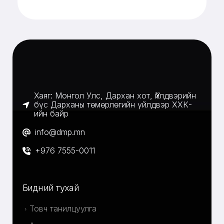
Хаяг: Монгол Улс, Дархан хот, Үйлдвэрийн
бүс Дарханы төмөрлөгийн үйлдвэр ХХК-
ийн байр
info@dmp.mn
+976 7555-0011
Бидний тухай
Товч танилцуулга