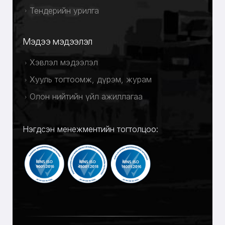
Тендерийн урилга
Мэдээ мэдээлэл
Хэвлэл мэдээлэл
Хууль тогтоомж, дүрэм, журам
Олон нийтийн үйл ажиллагаа
Нэгдсэн менежментийн тогтолцоо: