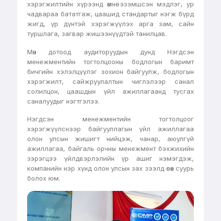
хэрэгжилтийн хүрээнд өмнө эзэмшсэн мэдлэг, ур
чадвараа бататгаж, цаашид стандартыг нэгж бүрд
жигд, үр дүнтэй хэрэгжүүлэх арга зам, сайн
туршлага, загвар жишээнүүдтэй танилцав.
Мөн дотоод аудиторуудын дунд Нэгдсэн
менежментийн тогтолцооны бодлогын баримт
бичгийн хэлэлцүүлэг зохион байгуулж, бодлогын
хэрэгжилт, сайжруулалтын чиглэлээр санал
солилцон, цаашдын үйл ажиллагаанд тусгах
саналуудыг нэгтгэлээ.
Нэгдсэн менежментийн тогтолцоог
хэрэгжүүлснээр байгууллагын үйл ажиллагаа
олон улсын жишигт нийцэж, чанар, аюулгүй
ажиллагаа, байгаль орчны менежмент бэхжихийн
зэрэгцээ үйлдвэрлэлийн үр ашиг нэмэгдэж,
компанийн нэр хүнд олон улсын зах зээлд өсөх суурь
болох юм.