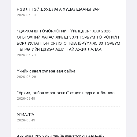
НЭЭЛТТЭЙ ДУУДЛАГА ХУДАЛДААНЫ ЗАР
2026-07-30
“ДАРХАНЫ ТӨМӨРЛӨГИЙН ҮЙЛДВЭР” ХХК 2026
ОНЫ ЭХНИЙ ХАГАС ЖИЛД 337,1 ТЭРБУМ ТӨГРӨГИЙН
БОРЛУУЛАЛТЫН ОРЛОГО ТӨВЛӨРҮҮЛЖ, 33 ТЭРБУМ
ТӨГРӨГИЙН ЦЭВЭР АШИГТАЙ АЖИЛЛАЛАА
2026-07-28
Үнийн санал хүлээн авч байна.
2026-06-29
“Архив, албан хэрэг хөтлөлт” сэдэвт сургалт боллоо
2026-06-19
УРИАЛГА
2026-06-19
Анх удаа 2025 оны төрийн өмчит топ-10 ААН-ийн