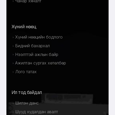
Чанар хяналт
Хүний нөөц
Хүний нөөцийн бодлого
Бидний бахархал
Нээлттэй ажлын байр
Ажилтан сургах хөтөлбөр
Лого татах
Ил тод байдал
Шилэн данс
Шууд худалдан авалт