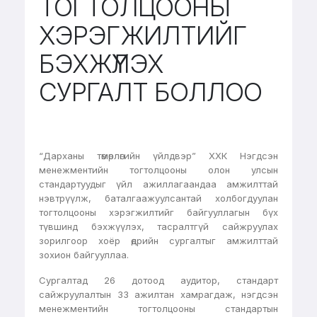
ТОГТОЛЦООНЫ
ХЭРЭГЖИЛТИЙГ
БЭХЖҮҮЛЭХ
СУРГАЛТ БОЛЛОО
“Дарханы төмөрлөгийн үйлдвэр” ХХК Нэгдсэн
менежментийн тогтолцооны олон улсын
стандартуудыг үйл ажиллагаандаа амжилттай
нэвтрүүлж, баталгаажуулсантай холбогдуулан
тогтолцооны хэрэгжилтийг байгууллагын бүх
түвшинд бэхжүүлэх, тасралтгүй сайжруулах
зорилгоор хоёр өдрийн сургалтыг амжилттай
зохион байгууллаа.
Сургалтад 26 дотоод аудитор, стандарт
сайжруулалтын 33 ажилтан хамрагдаж, нэгдсэн
менежментийн тогтолцооны стандартын