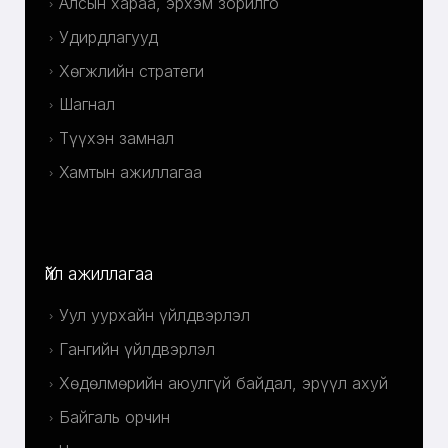
Алсын хараа, эрхэм зорилго
Удирдлагууд
Хөгжлийн стратеги
Шагнал
Түүхэн замнал
Хамтын ажиллагаа
Үйл ажиллагаа
Уул уурхайн үйлдвэрлэл
Гангийн үйлдвэрлэл
Хөдөлмөрийн аюулгүй байдал, эрүүл ахуй
Байгаль орчин