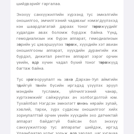
шийдвэрийг гаргалаа.
Энэхүү санхүүжилтийн хүрээнд тус эмнэлгийн
оношилгоо, эмчилгээний чадавхыг нэмэгдүүлэхэд
нэн шаардлагатай дараах тоног төхөөрөмжүүдийг
худалдан авах боломж бүрдэж байна. Үүнд,
гемодиализын иж бүрэн аппарат, гемодиализын
зөөврийн ус цэвэршүүлэх төхөөрөмж, хүүхдийн хэт авиан
оношилгооны аппарат, хүүхдийн дурангийн иж
бүрдэл, дижитал рентген аппарат зэрэг орчин
үеийн, өндөр хүчин чадал бүхий тоног төхөөрөмжүүд
багтаж байна.
Тус хөрөнгө оруулалт нь зөвхөн Дархан-Уул аймгийн
төдийгүй төвийн бүсийн иргэдэд үзүүлэх эрүүл
мэндийн тусламж, үйлчилгээний чанар,
хүртээмжийг сайжруулах ач холбогдолтой юм.
Тухайлбал Нэгдсэн эмнэлэгт өмнө нь нярайн зулай,
хэвлий, тархи, зүрх судасны оношилгоог хийх
зориулалттай орчин үеийн хүүхдийн эхо датчиктай
аппарат байдаггүй байсан бол энэхүү
санхүүжилтээр тус аппаратыг шийдэж, иргэд
Улаанбаатар хотыг зорьж, өндөр зардал, цаг хугацаа