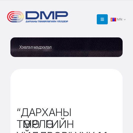
MN
Хэвлэл мэдээлэл
“ДАРХАНЫ
ТӨМӨРЛӨГИЙН