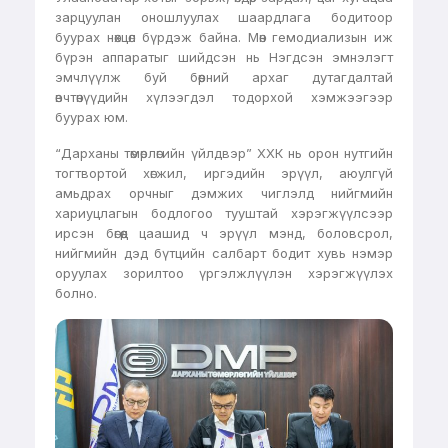
зарцуулан оношлуулах шаардлага бодитоор
буурах нөхцөл бүрдэж байна. Мөн гемодиализын иж
бүрэн аппаратыг шийдсэн нь Нэгдсэн эмнэлэгт
эмчлүүлж буй бөөрний архаг дутагдалтай
өвчтөнүүдийн хүлээгдэл тодорхой хэмжээгээр
буурах юм.
“Дарханы төмөрлөгийн үйлдвэр” ХХК нь орон нутгийн
тогтвортой хөгжил, иргэдийн эрүүл, аюулгүй
амьдрах орчныг дэмжих чиглэлд нийгмийн
хариуцлагын бодлогоо тууштай хэрэгжүүлсээр
ирсэн бөгөөд цаашид ч эрүүл мэнд, боловсрол,
нийгмийн дэд бүтцийн салбарт бодит хувь нэмэр
оруулах зорилтоо үргэлжлүүлэн хэрэгжүүлэх
болно.