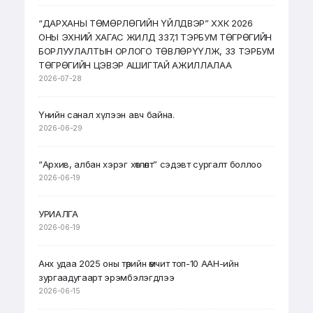
“ДАРХАНЫ ТӨМӨРЛӨГИЙН ҮЙЛДВЭР” ХХК 2026
ОНЫ ЭХНИЙ ХАГАС ЖИЛД 337,1 ТЭРБУМ ТӨГРӨГИЙН
БОРЛУУЛАЛТЫН ОРЛОГО ТӨВЛӨРҮҮЛЖ, 33 ТЭРБУМ
ТӨГРӨГИЙН ЦЭВЭР АШИГТАЙ АЖИЛЛАЛАА
2026-07-28
Үнийн санал хүлээн авч байна.
2026-06-29
“Архив, албан хэрэг хөтлөлт” сэдэвт сургалт боллоо
2026-06-19
УРИАЛГА
2026-06-19
Анх удаа 2025 оны төрийн өмчит топ-10 ААН-ийн
зургаадугаарт эрэмбэлэгдлээ
2026-06-15