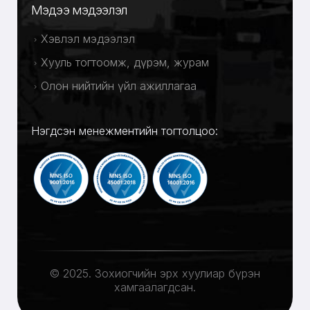
Мэдээ мэдээлэл
Хэвлэл мэдээлэл
Хууль тогтоомж, дүрэм, журам
Олон нийтийн үйл ажиллагаа
Нэгдсэн менежментийн тогтолцоо:
© 2025. Зохиогчийн эрх хуулиар бүрэн
хамгаалагдсан.