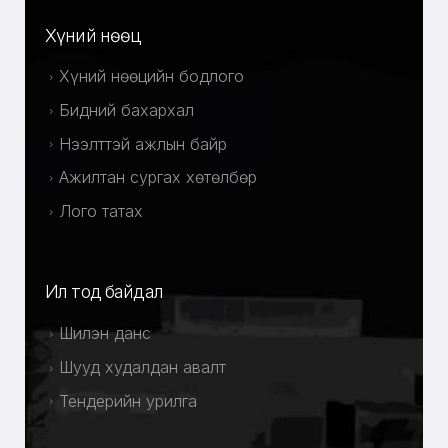
Хүний нөөц
Хүний нөөцийн бодлого
Бидний бахархал
Нээлттэй ажлын байр
Ажилтан сургах хөтөлбөр
Лого татах
Ил тод байдал
Шилэн данс
Шууд худалдан авалт
Тендерийн урилга