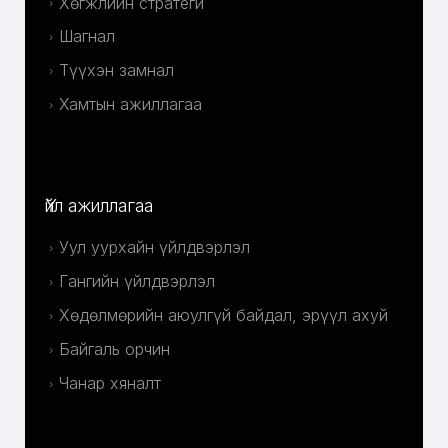
Хөгжлийн стратеги
Шагнал
Түүхэн замнал
Хамтын ажиллагаа
Үйл ажиллагаа
Уул уурхайн үйлдвэрлэл
Гангийн үйлдвэрлэл
Хөдөлмөрийн аюулгүй байдал, эрүүл ахуй
Байгаль орчин
Чанар хяналт