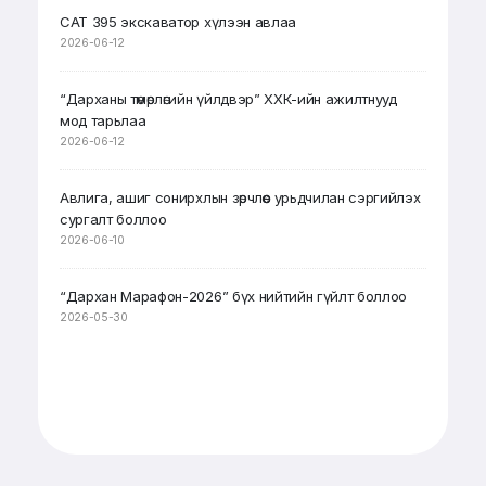
CAT 395 экскаватор хүлээн авлаа
2026-06-12
“Дарханы төмөрлөгийн үйлдвэр” ХХК-ийн ажилтнууд
мод тарьлаа
2026-06-12
Авлига, ашиг сонирхлын зөрчлөөс урьдчилан сэргийлэх
сургалт боллоо
2026-06-10
“Дархан Марафон-2026” бүх нийтийн гүйлт боллоо
2026-05-30