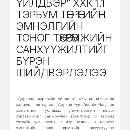
ҮЙЛДВЭР” ХХК 1.1
ТЭРБУМ ТӨГРӨГИЙН
ЭМНЭЛГИЙН
ТОНОГ ТӨХӨӨРӨМЖИЙН
САНХҮҮЖИЛТИЙГ
БҮРЭН
ШИЙДВЭРЛЭЛЭЭ
“Дарханы төмөрлөгийн үйлдвэр” ХХК нь нийгмийн
хариуцлагын хүрээнд Дархан-Уул аймгийн Нэгдсэн
эмнэлгийн тусламж, үйлчилгээний чанар,
хүртээмжийг сайжруулах зорилгоор 1.1 тэрбум
төгрөгийн үнэ бүхий 7 нэр төрлийн 9 ширхэг
эмнэлгийн тоног төхөөрөмжийг санхүүжүүлэх