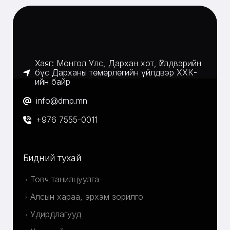
Хаяг: Монгол Улс, Дархан хот, Үйлдвэрийн
бүс Дарханы төмөрлөгийн үйлдвэр ХХК-
ийн байр
info@dmp.mn
+976 7555-0011
Бидний тухай
Товч танилцуулга
Алсын хараа, эрхэм зорилго
Удирдлагууд