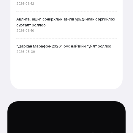
2026-06-12
Авлига, ашиг сонирхлын зөрчлөөс урьдчилан сэргийлэх
сургалт боллоо
2026-06-10
“Дархан Марафон-2026” бүх нийтийн гүйлт боллоо
2026-05-30