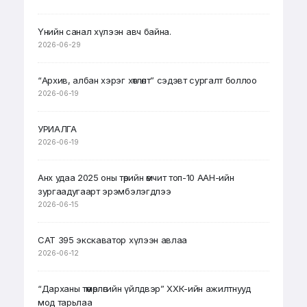
Үнийн санал хүлээн авч байна.
2026-06-29
“Архив, албан хэрэг хөтлөлт” сэдэвт сургалт боллоо
2026-06-19
УРИАЛГА
2026-06-19
Анх удаа 2025 оны төрийн өмчит топ-10 ААН-ийн
зургаадугаарт эрэмбэлэгдлээ
2026-06-15
CAT 395 экскаватор хүлээн авлаа
2026-06-12
“Дарханы төмөрлөгийн үйлдвэр” ХХК-ийн ажилтнууд
мод тарьлаа