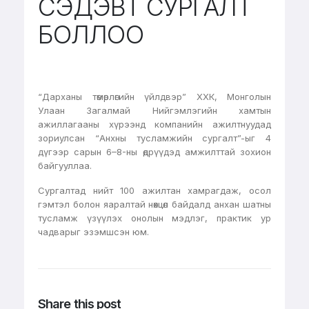
СЭДЭВТ СУРГАЛТ
БОЛЛОО
“Дарханы төмөрлөгийн үйлдвэр” ХХК, Монголын
Улаан Загалмай Нийгэмлэгийн хамтын
ажиллагааны хүрээнд компанийн ажилтнуудад
зориулсан “Анхны тусламжийн сургалт”-ыг 4
дүгээр сарын 6–8-ны өдрүүдэд амжилттай зохион
байгууллаа.
Сургалтад нийт 100 ажилтан хамрагдаж, осол
гэмтэл болон яаралтай нөхцөл байдалд анхан шатны
тусламж үзүүлэх онолын мэдлэг, практик ур
чадварыг эзэмшсэн юм.
Share this post