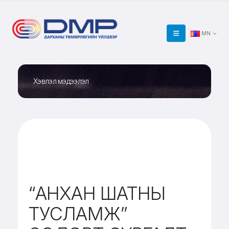
MN
Хэвлэл мэдээлэл
“АНХАН ШАТНЫ
ТУСЛАМЖ”