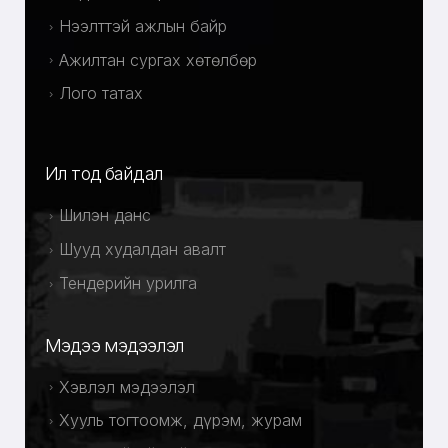
Нээлттэй ажлын байр
Ажилтан сургах хөтөлбөр
Лого татах
Ил тод байдал
Шилэн данс
Шууд худалдан авалт
Тендерийн урилга
Мэдээ мэдээлэл
Хэвлэл мэдээлэл
Хууль тогтоомж, дүрэм, журам