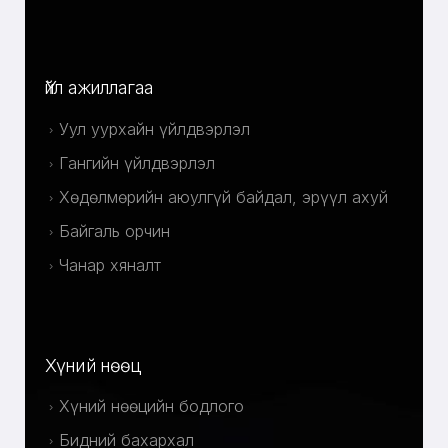
Үйл ажиллагаа
Уул уурхайн үйлдвэрлэл
Гангийн үйлдвэрлэл
Хөдөлмөрийн аюулгүй байдал, эрүүл ахуй
Байгаль орчин
Чанар хяналт
Хүний нөөц
Хүний нөөцийн бодлого
Бидний бахархал