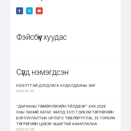
Фэйсбүүк хуудас
Сүүлд нэмэгдсэн
НЭЭЛТТЭЙ ДУУДЛАГА ХУДАЛДААНЫ ЗАР
2026-07-30
“ДАРХАНЫ ТӨМӨРЛӨГИЙН ҮЙЛДВЭР” ХХК 2026
ОНЫ ЭХНИЙ ХАГАС ЖИЛД 337,1 ТЭРБУМ ТӨГРӨГИЙН
БОРЛУУЛАЛТЫН ОРЛОГО ТӨВЛӨРҮҮЛЖ, 33 ТЭРБУМ
ТӨГРӨГИЙН ЦЭВЭР АШИГТАЙ АЖИЛЛАЛАА
2026-07-28