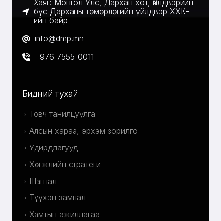
Хаяг: Монгол Улс, Дархан хот, Үйлдвэрийн
бүс Дарханы төмөрлөгийн үйлдвэр ХХК-
ийн байр
info@dmp.mn
+976 7555-0011
Бидний тухай
Товч танилцуулга
Алсын хараа, эрхэм зорилго
Удирдлагууд
Хөгжлийн стратеги
Шагнал
Түүхэн замнал
Хамтын ажиллагаа