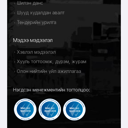
Шилэн данс
Шууд худалдан авалт
Тендерийн урилга
Мэдээ мэдээлэл
Хэвлэл мэдээлэл
Хууль тогтоомж, дүрэм, журам
Олон нийтийн үйл ажиллагаа
Нэгдсэн менежментийн тогтолцоо: