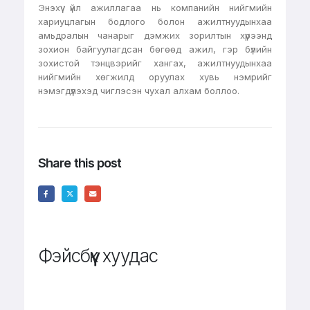
Энэхүү үйл ажиллагаа нь компанийн нийгмийн
хариуцлагын бодлого болон ажилтнуудынхаа
амьдралын чанарыг дэмжих зорилтын хүрээнд
зохион байгуулагдсан бөгөөд ажил, гэр бүлийн
зохистой тэнцвэрийг хангах, ажилтнуудынхаа
нийгмийн хөгжилд оруулах хувь нэмрийг
нэмэгдүүлэхэд чиглэсэн чухал алхам боллоо.
Share this post
Фэйсбүүк хуудас