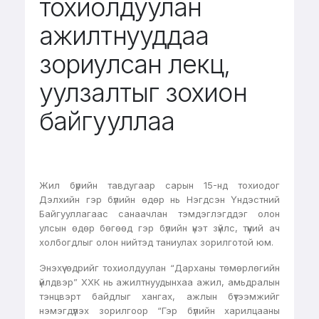
тохиолдуулан
ажилтнууддаа
зориулсан лекц,
уулзалтыг зохион
байгууллаа
Жил бүрийн тавдугаар сарын 15-нд тохиодог
Дэлхийн гэр бүлийн өдөр нь Нэгдсэн Үндэстний
Байгууллагаас санаачлан тэмдэглэгддэг олон
улсын өдөр бөгөөд гэр бүлийн үнэт зүйлс, түүний ач
холбогдлыг олон нийтэд таниулах зорилготой юм.
Энэхүү өдрийг тохиолдуулан “Дарханы төмөрлөгийн
үйлдвэр” ХХК нь ажилтнуудынхаа ажил, амьдралын
тэнцвэрт байдлыг хангах, ажлын бүтээмжийг
нэмэгдүүлэх зорилгоор “Гэр бүлийн харилцааны