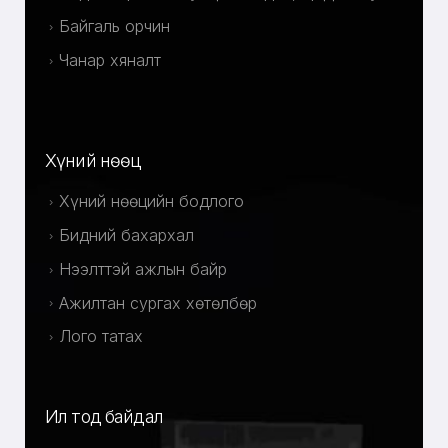
Байгаль орчин
Чанар хяналт
Хүний нөөц
Хүний нөөцийн бодлого
Бидний бахархал
Нээлттэй ажлын байр
Ажилтан сургах хөтөлбөр
Лого татах
Ил тод байдал