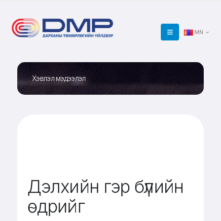
MN
Хэвлэл мэдээлэл
Дэлхийн гэр бүлийн
өдрийг