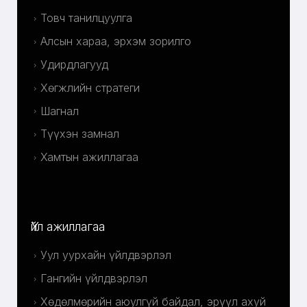
Товч танилцуулга
Алсын хараа, эрхэм зорилго
Удирдлагууд
Хөгжлийн стратеги
Шагнал
Түүхэн замнал
Хамтын ажиллагаа
Үйл ажиллагаа
Уул уурхайн үйлдвэрлэл
Гангийн үйлдвэрлэл
Хөдөлмөрийн аюулгүй байдал, эрүүл ахуй