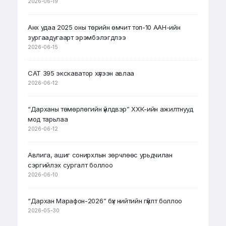
2026-06-19
Анх удаа 2025 оны төрийн өмчит топ-10 ААН-ийн
зургаадугаарт эрэмбэлэгдлээ
2026-06-15
CAT 395 экскаватор хүлээн авлаа
2026-06-12
“Дарханы төмөрлөгийн үйлдвэр” ХХК-ийн ажилтнууд
мод тарьлаа
2026-06-12
Авлига, ашиг сонирхлын зөрчлөөс урьдчилан
сэргийлэх сургалт боллоо
2026-06-10
“Дархан Марафон-2026” бүх нийтийн гүйлт боллоо
2026-05-30