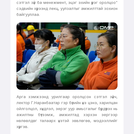
сэтгэл зүй ба менежмент, эцэг эхийн үүрэг оролцоо”
сэдвийн хүрээнд лекц, уулзалтыг амжилттай зохион
байгууллаа.
Арга хэмжээнд урилгаар оролцсон сэтгэл зүйч,
лектор Г.Наранбаатар гэр бүлийн үнэ цэнэ, харилцан
ойлголцол, хүндлэл, эерэг уур амьсгалыг бүрдүүлэх нь
ажилтны бүтээмж, амжилтад хэрхэн эергээр
нөлөөлдөг талаарх үнэтэй зөвлөгөө, мэдээллийг
хүргэв.