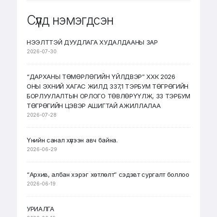
Сүүлд нэмэгдсэн
НЭЭЛТТЭЙ ДУУДЛАГА ХУДАЛДААНЫ ЗАР
2026-07-30
“ДАРХАНЫ ТӨМӨРЛӨГИЙН ҮЙЛДВЭР” ХХК 2026
ОНЫ ЭХНИЙ ХАГАС ЖИЛД 337,1 ТЭРБУМ ТӨГРӨГИЙН
БОРЛУУЛАЛТЫН ОРЛОГО ТӨВЛӨРҮҮЛЖ, 33 ТЭРБУМ
ТӨГРӨГИЙН ЦЭВЭР АШИГТАЙ АЖИЛЛАЛАА
2026-07-28
Үнийн санал хүлээн авч байна.
2026-06-29
“Архив, албан хэрэг хөтлөлт” сэдэвт сургалт боллоо
2026-06-19
УРИАЛГА