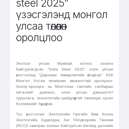
steel 2025”
үзэсгэлэнд монгол
улсаа төлөөлөн
оролцлоо
Энэтхэг улсын Мумбай хотноо зохион
байгуулагдсан “India Steel 2025” олон улсын
үзэсгэлэнд “Дарханы төмөрлөгийн үйлдвэр” ХХК
Монгол Улсаа төлөөлөн амжилттай оролцлоо.
Энэхүү оролцоо нь Монголын гангийн салбарын
хөгжлийг дэмжих, олон улсын дэвшилтэт
туршлага, технологийн шийдлүүдтэй танилцах чухал
боломжийг бүрдүүлэв.
Тус үзэсгэлэнг Энэтхэгийн Гангийн Яам болон
Энэтхэгийн Худалдаа, Аж Үйлдвэрийн Танхим
(FICCI) хамтран зохион байгуулсан бөгөөд дэлхийн