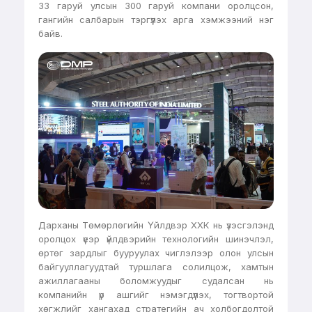
33 гаруй улсын 300 гаруй компани оролцсон,
гангийн салбарын тэргүүлэх арга хэмжээний нэг
байв.
Дарханы Төмөрлөгийн Үйлдвэр ХХК нь үзэсгэлэнд
оролцох үеэр үйлдвэрийн технологийн шинэчлэл,
өртөг зардлыг бууруулах чиглэлээр олон улсын
байгууллагуудтай туршлага солилцож, хамтын
ажиллагааны боломжуудыг судалсан нь
компанийн үр ашгийг нэмэгдүүлэх, тогтвортой
хөгжлийг хангахад стратегийн ач холбогдолтой