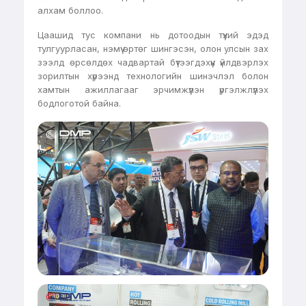
алхам боллоо.
Цаашид тус компани нь дотоодын түүхий эдэд
тулгуурласан, нэмүү өртөг шингэсэн, олон улсын зах
зээлд өрсөлдөх чадвартай бүтээгдэхүүн үйлдвэрлэх
зорилтын хүрээнд технологийн шинэчлэл болон
хамтын ажиллагааг эрчимжүүлэн үргэлжлүүлэх
бодлоготой байна.