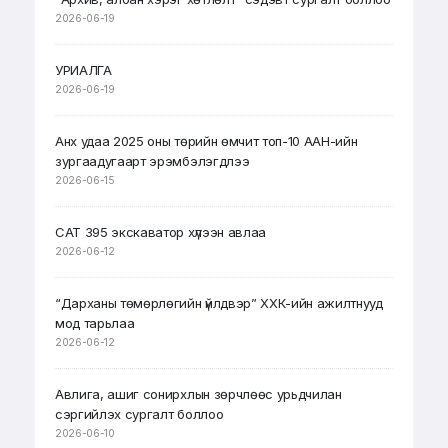
2026-06-19
УРИАЛГА
2026-06-19
Анх удаа 2025 оны төрийн өмчит топ-10 ААН-ийн
зургаадугаарт эрэмбэлэгдлээ
2026-06-15
CAT 395 экскаватор хүлээн авлаа
2026-06-12
“Дарханы төмөрлөгийн үйлдвэр” ХХК-ийн ажилтнууд
мод тарьлаа
2026-06-12
Авлига, ашиг сонирхлын зөрчлөөс урьдчилан
сэргийлэх сургалт боллоо
2026-06-10