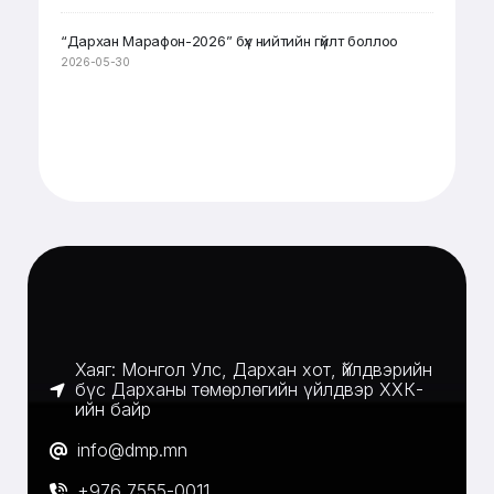
“Дархан Марафон-2026” бүх нийтийн гүйлт боллоо
2026-05-30
Хаяг: Монгол Улс, Дархан хот, Үйлдвэрийн
бүс Дарханы төмөрлөгийн үйлдвэр ХХК-
ийн байр
info@dmp.mn
+976 7555-0011