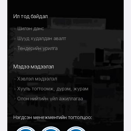
Ил тод байдал
Шилэн данс
Шууд худалдан авалт
Тендерийн урилга
Мэдээ мэдээлэл
Хэвлэл мэдээлэл
Хууль тогтоомж, дүрэм, журам
Олон нийтийн үйл ажиллагаа
Нэгдсэн менежментийн тогтолцоо: