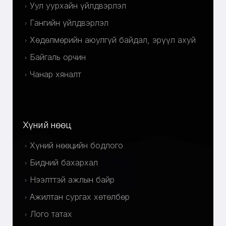
Уул уурхайн үйлдвэрлэл
Гангийн үйлдвэрлэл
Хөдөлмөрийн аюулгүй байдал, эрүүл ахуй
Байгаль орчин
Чанар хяналт
Хүний нөөц
Хүний нөөцийн бодлого
Бидний бахархал
Нээлттэй ажлын байр
Ажилтан сургах хөтөлбөр
Лого татах