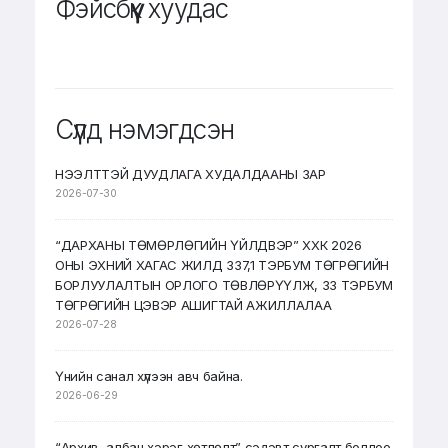
Фэйсбүүк хуудас
Сүүлд нэмэгдсэн
НЭЭЛТТЭЙ ДУУДЛАГА ХУДАЛДААНЫ ЗАР
2026-07-30
“ДАРХАНЫ ТӨМӨРЛӨГИЙН ҮЙЛДВЭР” ХХК 2026
ОНЫ ЭХНИЙ ХАГАС ЖИЛД 337,1 ТЭРБУМ ТӨГРӨГИЙН
БОРЛУУЛАЛТЫН ОРЛОГО ТӨВЛӨРҮҮЛЖ, 33 ТЭРБУМ
ТӨГРӨГИЙН ЦЭВЭР АШИГТАЙ АЖИЛЛАЛАА
2026-07-28
Үнийн санал хүлээн авч байна.
2026-06-29
“Архив, албан хэрэг хөтлөлт” сэдэвт сургалт боллоо