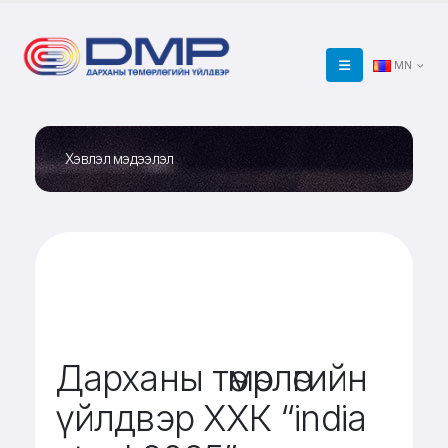
MN
Хэвлэл мэдээлэл
Дарханы төмөрлөгийн
үйлдвэр ХХК “india