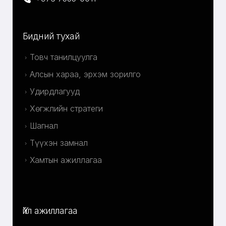
Бидний тухай
Товч танилцуулга
Алсын хараа, эрхэм зорилго
Удирдлагууд
Хөгжлийн стратеги
Шагнал
Түүхэн замнал
Хамтын ажиллагаа
Үйл ажиллагаа