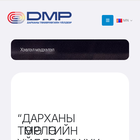
MN
Хэвлэл мэдээлэл
“ДАРХАНЫ
ТӨМӨРЛӨГИЙН