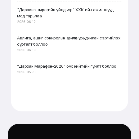
“Дарханы төмөрлөгийн үйлдвэр” ХХК-ийн ажилтнууд
мод тарьлаа
2026-06-12
Авлига, ашиг сонирхлын зөрчлөөс урьдчилан сэргийлэх
сургалт боллоо
2026-06-10
“Дархан Марафон-2026” бүх нийтийн гүйлт боллоо
2026-05-30