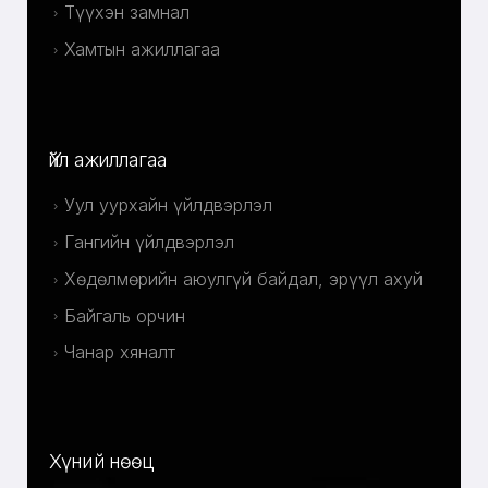
Түүхэн замнал
Хамтын ажиллагаа
Үйл ажиллагаа
Уул уурхайн үйлдвэрлэл
Гангийн үйлдвэрлэл
Хөдөлмөрийн аюулгүй байдал, эрүүл ахуй
Байгаль орчин
Чанар хяналт
Хүний нөөц