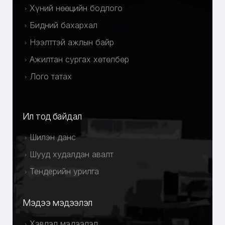
Хүний нөөцийн бодлого
Бидний бахархал
Нээлттэй ажлын байр
Ажилтан сургах хөтөлбөр
Лого татах
Ил тод байдал
Шилэн данс
Шууд худалдан авалт
Тендерийн урилга
Мэдээ мэдээлэл
Хэвлэл мэдээлэл