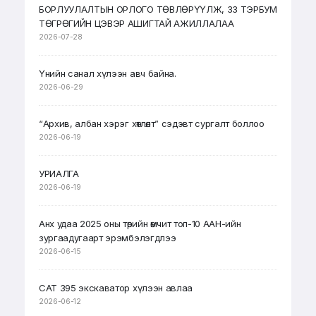
БОРЛУУЛАЛТЫН ОРЛОГО ТӨВЛӨРҮҮЛЖ, 33 ТЭРБУМ
ТӨГРӨГИЙН ЦЭВЭР АШИГТАЙ АЖИЛЛАЛАА
2026-07-28
Үнийн санал хүлээн авч байна.
2026-06-29
“Архив, албан хэрэг хөтлөлт” сэдэвт сургалт боллоо
2026-06-19
УРИАЛГА
2026-06-19
Анх удаа 2025 оны төрийн өмчит топ-10 ААН-ийн
зургаадугаарт эрэмбэлэгдлээ
2026-06-15
CAT 395 экскаватор хүлээн авлаа
2026-06-12