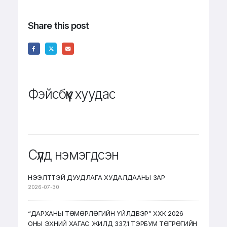
Share this post
Фэйсбүүк хуудас
Сүүлд нэмэгдсэн
НЭЭЛТТЭЙ ДУУДЛАГА ХУДАЛДААНЫ ЗАР
2026-07-30
“ДАРХАНЫ ТӨМӨРЛӨГИЙН ҮЙЛДВЭР” ХХК 2026
ОНЫ ЭХНИЙ ХАГАС ЖИЛД 337,1 ТЭРБУМ ТӨГРӨГИЙН