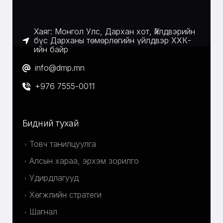
Хаяг: Монгол Улс, Дархан хот, Үйлдвэрийн
бүс Дарханы төмөрлөгийн үйлдвэр ХХК-
ийн байр
info@dmp.mn
+976 7555-0011
Бидний тухай
Товч танилцуулга
Алсын хараа, эрхэм зорилго
Удирдлагууд
Хөгжлийн стратеги
Шагнал