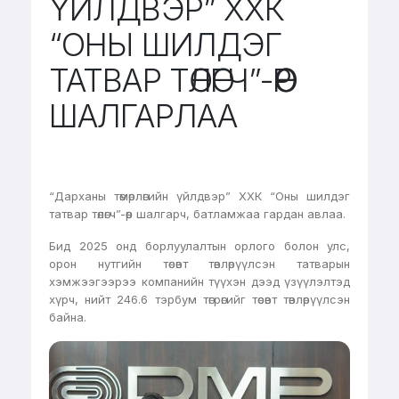
ҮЙЛДВЭР” ХХК
“ОНЫ ШИЛДЭГ
ТАТВАР ТӨЛӨГЧ”-ӨӨР
ШАЛГАРЛАА
“Дарханы төмөрлөгийн үйлдвэр” ХХК “Оны шилдэг
татвар төлөгч”-өөр шалгарч, батламжаа гардан авлаа.
Бид 2025 онд борлуулалтын орлого болон улс,
орон нутгийн төсөвт төвлөрүүлсэн татварын
хэмжээгээрээ компанийн түүхэн дээд үзүүлэлтэд
хүрч, нийт 246.6 тэрбум төгрөгийг төсөвт төвлөрүүлсэн
байна.