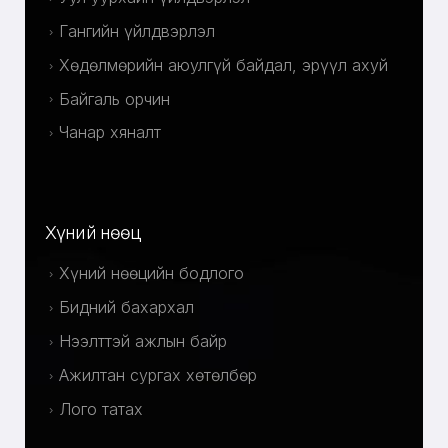
Гангийн үйлдвэрлэл
Хөдөлмөрийн аюулгүй байдал, эрүүл ахуй
Байгаль орчин
Чанар хяналт
Хүний нөөц
Хүний нөөцийн бодлого
Бидний бахархал
Нээлттэй ажлын байр
Ажилтан сургах хөтөлбөр
Лого татах