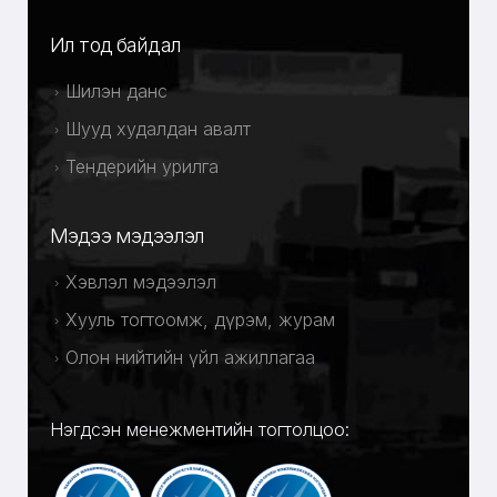
Ил тод байдал
Шилэн данс
Шууд худалдан авалт
Тендерийн урилга
Мэдээ мэдээлэл
Хэвлэл мэдээлэл
Хууль тогтоомж, дүрэм, журам
Олон нийтийн үйл ажиллагаа
Нэгдсэн менежментийн тогтолцоо: