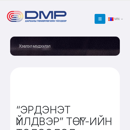
MN
Хэвлэл мэдээлэл
“ЭРДЭНЭТ
ҮЙЛДВЭР” ТӨҮГ-ИЙН