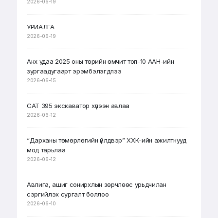
2026-06-19
УРИАЛГА
2026-06-19
Анх удаа 2025 оны төрийн өмчит топ-10 ААН-ийн
зургаадугаарт эрэмбэлэгдлээ
2026-06-15
CAT 395 экскаватор хүлээн авлаа
2026-06-12
“Дарханы төмөрлөгийн үйлдвэр” ХХК-ийн ажилтнууд
мод тарьлаа
2026-06-12
Авлига, ашиг сонирхлын зөрчлөөс урьдчилан
сэргийлэх сургалт боллоо
2026-06-10