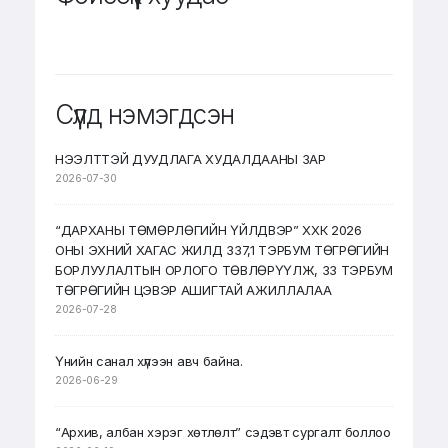
Сүүлд нэмэгдсэн
НЭЭЛТТЭЙ ДУУДЛАГА ХУДАЛДААНЫ ЗАР
2026-07-30
“ДАРХАНЫ ТӨМӨРЛӨГИЙН ҮЙЛДВЭР” ХХК 2026
ОНЫ ЭХНИЙ ХАГАС ЖИЛД 337,1 ТЭРБУМ ТӨГРӨГИЙН
БОРЛУУЛАЛТЫН ОРЛОГО ТӨВЛӨРҮҮЛЖ, 33 ТЭРБУМ
ТӨГРӨГИЙН ЦЭВЭР АШИГТАЙ АЖИЛЛАЛАА
2026-07-28
Үнийн санал хүлээн авч байна.
2026-06-29
“Архив, албан хэрэг хөтлөлт” сэдэвт сургалт боллоо