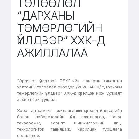
ТӨЛӨӨЛӨЛ
“ДАРХАНЫ
ТӨМӨРЛӨГИЙН
ҮЙЛДВЭР” ХХК-Д
АЖИЛЛАЛАА
“Эрдэнэт үйлдвэр” ТӨҮГ-ийн Чанарын хяналтын
хэлтсийн төлөөлөл өнөөдөр /2026.04.03/ “Дарханы
төмөрлөгийн үйлдвэр” ХХК-д хүрэлцэн ирж уулзалт
зохион байгууллаа.
Хоёр тал хамтын ажиллагааны хүрээнд үйлдвэрийн
болон лабораторийн үйл ажиллагаа, тоног
төхөөрөмж, сорилт шинжилгээний явц,
технологитой танилцаж, харилцан туршлага
солилцлоо.