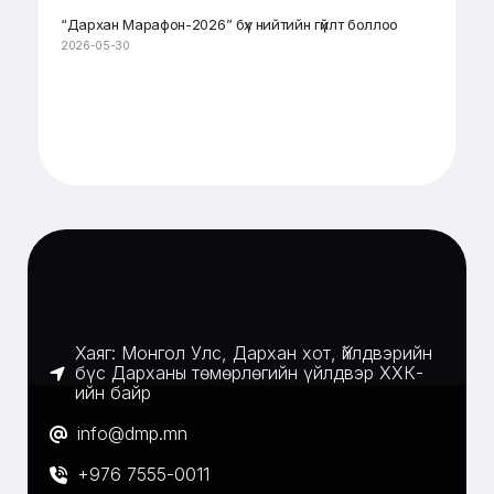
“Дархан Марафон-2026” бүх нийтийн гүйлт боллоо
2026-05-30
Хаяг: Монгол Улс, Дархан хот, Үйлдвэрийн
бүс Дарханы төмөрлөгийн үйлдвэр ХХК-
ийн байр
info@dmp.mn
+976 7555-0011