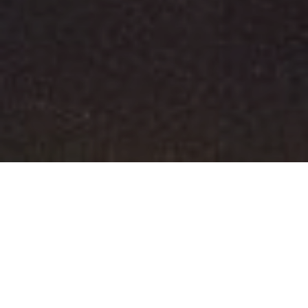
Эрдэс баялгаас үнэ
цэнийг бүтээнэ
Дэлхийн жишигт хүрсэн уул уурхай, металлургийн
цогцолборыг хөгжүүлнэ.
Дэлгэрэнгүй